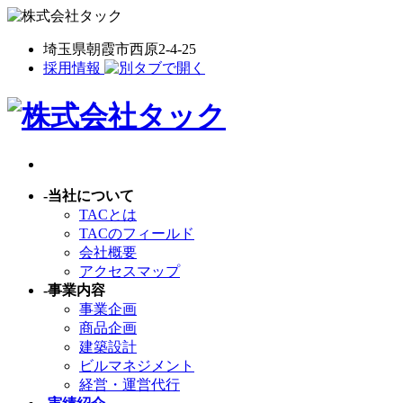
埼玉県朝霞市西原2-4-25
採用情報
-
当社について
TACとは
TACのフィールド
会社概要
アクセスマップ
-
事業内容
事業企画
商品企画
建築設計
ビルマネジメント
経営・運営代行