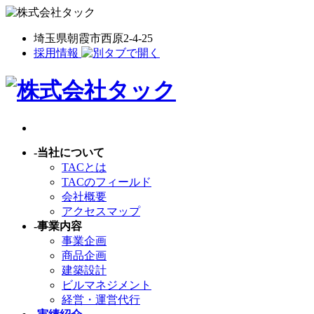
埼玉県朝霞市西原2-4-25
採用情報
-
当社について
TACとは
TACのフィールド
会社概要
アクセスマップ
-
事業内容
事業企画
商品企画
建築設計
ビルマネジメント
経営・運営代行