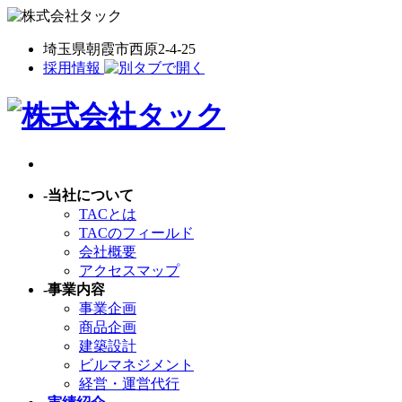
埼玉県朝霞市西原2-4-25
採用情報
-
当社について
TACとは
TACのフィールド
会社概要
アクセスマップ
-
事業内容
事業企画
商品企画
建築設計
ビルマネジメント
経営・運営代行